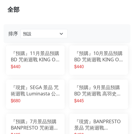
全部
排序
『預購』11月景品預購
『預購』10月景品預購
BD 咒術迴戰 KING OF
BD 咒術迴戰 KING OF
ARTIST 乙骨憂太
ARTIST 虎杖悠仁 特別
$440
$440
版 (再販改版)
『現貨』SEGA 景品 咒
『預購』9月景品預購
術迴戰 Luminasta 公
BD 咒術迴戰 高羽史彥
仔 兩面宿儺 開 再販
寧願你置身事Wi-Fi 公
$680
$445
仔
『預購』7月景品預購
『現貨』BANPRESTO
BANPRESTO 咒術迴戰
景品 咒術迴戰
Grandista 禪院真希
Grandista 伏黑惠 公仔