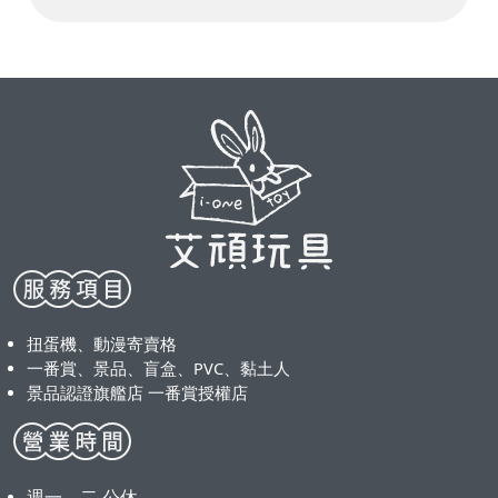
扭蛋機、動漫寄賣格
一番賞、景品、盲盒、PVC、黏土人
景品認證旗艦店 一番賞授權店
週一、二 公休