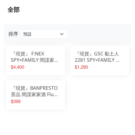
全部
排序
『現貨』 F:NEX
『現貨』GSC 黏土人
SPY×FAMILY 間諜家家
2281 SPY×FAMILY 間
酒 約兒 佛傑 1/7 PVC
諜家家酒 Bond 彭德‧佛
$4,400
$1,290
完成品
傑
『現貨』BANPRESTO
景品 間諜家家酒 Fluffy
Puffy 彭德·佛傑 vol.2
$399