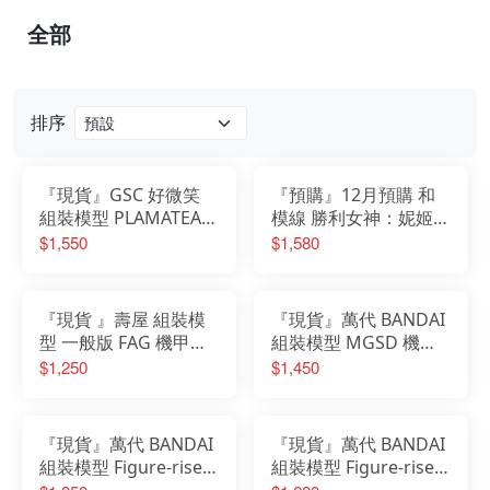
全部
排序
『現貨』GSC 好微笑
『預購』12月預購 和
組裝模型 PLAMATEA
模線 勝利女神：妮姬
初音未來 MIKU 中央町
小紅帽 1/12 組裝模型
$1,550
$1,580
戰術工藝Ver.
HMX2026002
『現貨 』壽屋 組裝模
『現貨』萬代 BANDAI
型 一般版 FAG 機甲少
組裝模型 MGSD 機動
女 機音少女 初音未來
戰士鋼彈 seed destiny
$1,250
$1,450
雪初音 雪未來 異色版
命運鋼彈
『現貨』萬代 BANDAI
『現貨』萬代 BANDAI
組裝模型 Figure-rise
組裝模型 Figure-rise
Standard 遊戲王 三幻
Standard 遊戲王 青眼