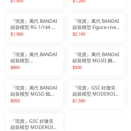
$1,850
$1,280
神 太陽神的翼神龍
白龍 增幅版
『現貨』萬代 BANDAI
『現貨』萬代 BANDAI
組裝模型 RG 1/144 曉
組裝模型 Figure-rise
鋼彈 (大鷲裝備)
Standard 遊戲王 三幻
$1,980
$2,180
神 歐貝利斯克的巨神兵
『現貨』萬代 BANDAI
『現貨』萬代 BANDAI
組裝模型
組裝模型 MGSD 鋼彈
ULTIMAGEAR SERIES
seed 自由鋼彈
$860
$930
遊戲王 千年積木
『現貨』萬代 BANDAI
『現貨』GSC 好微笑
組裝模型 MGSD 鐵血
組裝模型 MODEROID
的孤兒 獵魔鋼彈 鋼彈
無敵鐵金剛凱薩 GO-
$950
$1,580
Valiant
『現貨』GSC 好微笑
組裝模型 MODEROID